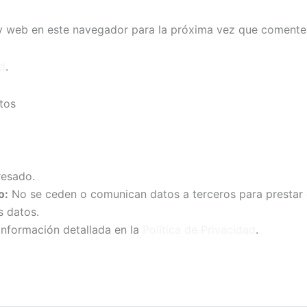
y web en este navegador para la próxima vez que comente
ad
.
tos
resado.
o:
No se ceden o comunican datos a terceros para prestar e
s datos.
información detallada en la
Política de Privacidad
.