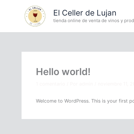
Ir
El Celler de Lujan
al
contenido
tienda online de venta de vinos y pr
Hello world!
1 comentario
/ Por
admin
/
noviembre 11, 
Welcome to WordPress. This is your first post