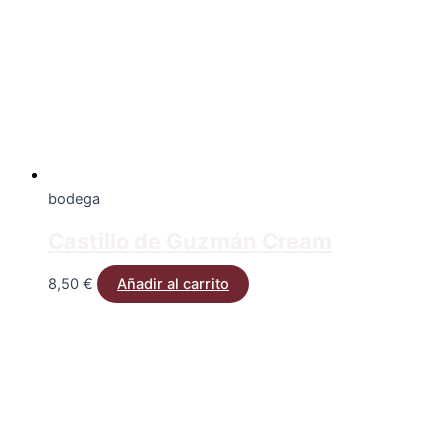
bodega
Castillo de Guzmán Cream
8,50
€
Añadir al carrito