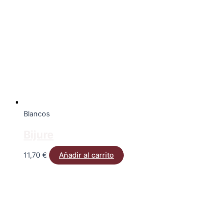
Blancos
Bijure
11,70
€
Añadir al carrito