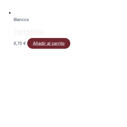
Blancos
TerraAlba
6,75
€
Añadir al carrito