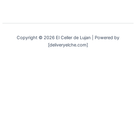
Copyright © 2026 El Celler de Lujan | Powered by
[deliveryelche.com]
Aviso Legal
Política de Privacidad
Política de Cookies
Esta web utiliza cookies propias para su correcto
funcionamiento. Contiene enlaces a sitios web de terceros con
políticas de privacidad ajenas que podrás aceptar o no cuando
accedas a ellos. Al hacer clic en el botón Aceptar, acepta el uso
de estas tecnologías y el procesamiento de tus datos para
estos propósitos.