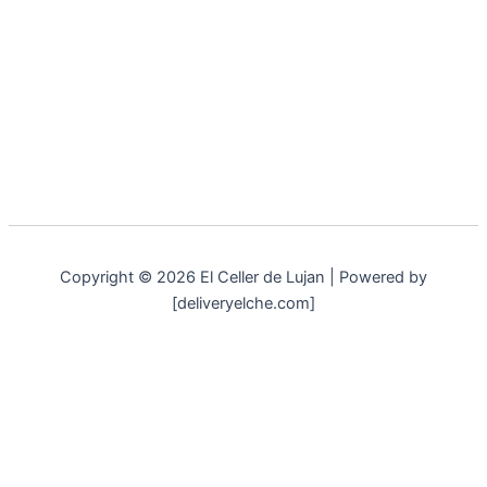
Copyright © 2026 El Celler de Lujan | Powered by
[deliveryelche.com]
Aviso Legal
Política de Privacidad
Política de Cookies
Esta web utiliza cookies propias para su correcto