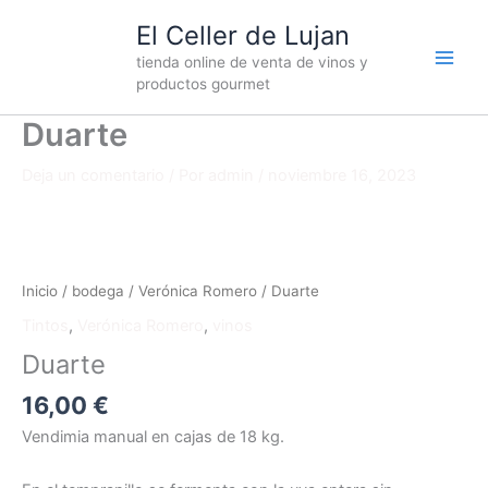
Ir
El Celler de Lujan
al
tienda online de venta de vinos y
contenido
productos gourmet
Duarte
Deja un comentario
/ Por
admin
/
noviembre 16, 2023
Duarte
cantidad
Inicio
/
bodega
/
Verónica Romero
/ Duarte
Tintos
,
Verónica Romero
,
vinos
Duarte
16,00
€
Vendimia manual en cajas de 18 kg.