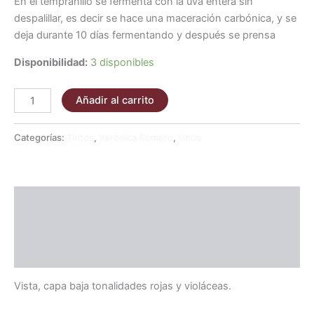
En el tempranillo se fermenta con la uva entera sin
despalillar, es decir se hace una maceración carbónica, y se
deja durante 10 días fermentando y después se prensa
Disponibilidad:
3 disponibles
Añadir al carrito
Categorías:
Tintos
,
Verónica Romero
,
vinos
Descripción
Información adicional
Valoraciones (0)
Vista, capa baja tonalidades rojas y violáceas.