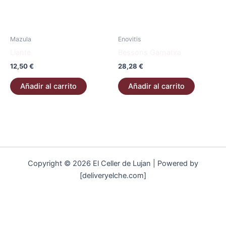
Mazula
Enovitis
Liante
Bessons Garnatxa
12,50
€
28,28
€
Añadir al carrito
Añadir al carrito
Copyright © 2026 El Celler de Lujan | Powered by
[deliveryelche.com]
Aviso Legal
Política de Privacidad
Política de Cookies