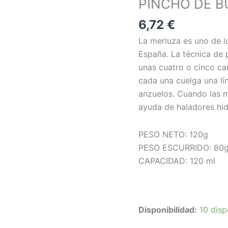
PINCHO DE BU
PINCHO
DE
6,72
€
BURELA”
La merluza es uno de 
EN
España. La técnica de
ACEITE
unas cuatro o cinco ca
DE
cada una cuelga una l
OLIVA
anzuelos. Cuando las m
cantidad
ayuda de haladores hidr
PESO NETO: 120
g
PESO ESCURRIDO: 80
CAPACIDAD: 120 ml
Disponibilidad:
10 disp