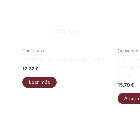
AGOTADO
Conservas
Conservas
BERBERECHOS AL NATURAL 30-40
COCOCH
PINCHO 
13,32
€
OLIVA
Leer más
15,70
€
Añadir 