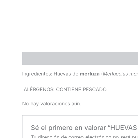
Descripción
Valoraciones (0)
Ingredientes:
Huevas de
merluza
(
Merluccius mer
ALÉRGENOS: CONTIENE PESCADO.
No hay valoraciones aún.
Sé el primero en valorar “HUE
Tu dirección de correo electrónico no será pu