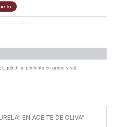
arrito
onservas del Mar
l, guindilla, pimienta en grano y sal.
URELA” EN ACEITE DE OLIVA”