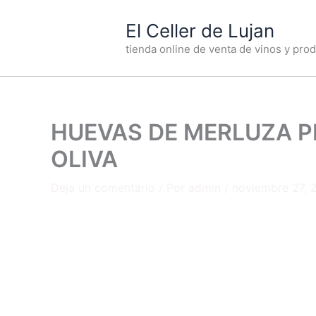
Ir
El Celler de Lujan
al
contenido
tienda online de venta de vinos y pr
HUEVAS DE MERLUZA PI
OLIVA
Deja un comentario
/ Por
admin
/
noviembre 27, 