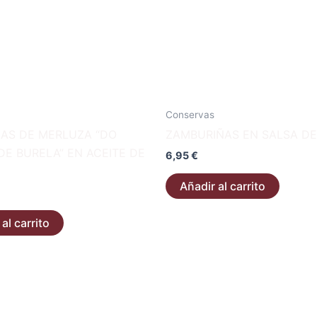
Conservas
AS DE MERLUZA “DO
ZAMBURIÑAS EN SALSA DE 
DE BURELA” EN ACEITE DE
6,95
€
Añadir al carrito
al carrito