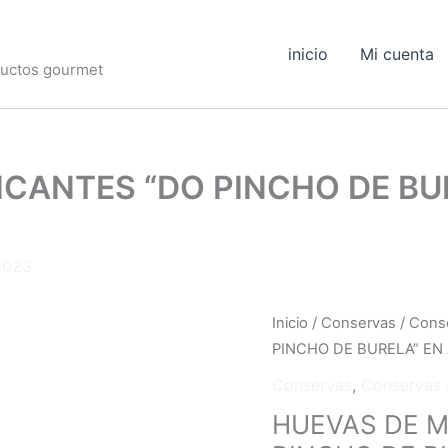
inicio
Mi cuenta
oductos gourmet
CANTES “DO PINCHO DE BUR
2023
HUEVAS
Inicio
/
Conservas
/
Conse
DE
PINCHO DE BURELA” EN 
MERLUZA
Conservas
,
Conservas 
PICANTES
HUEVAS DE M
“DO