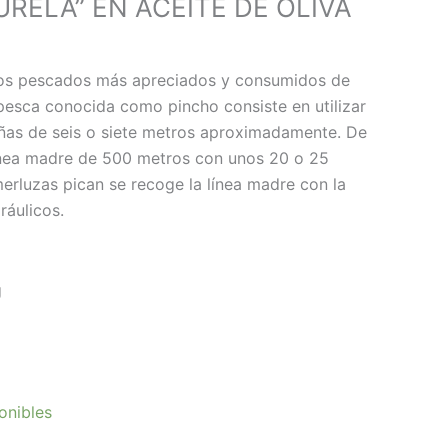
RELA” EN ACEITE DE OLIVA
los pescados más apreciados y consumidos de
 pesca conocida como pincho consiste en utilizar
ñas de seis o siete metros aproximadamente. De
ínea madre de 500 metros con unos 20 o 25
erluzas pican se recoge la línea madre con la
áulicos.
g
onibles