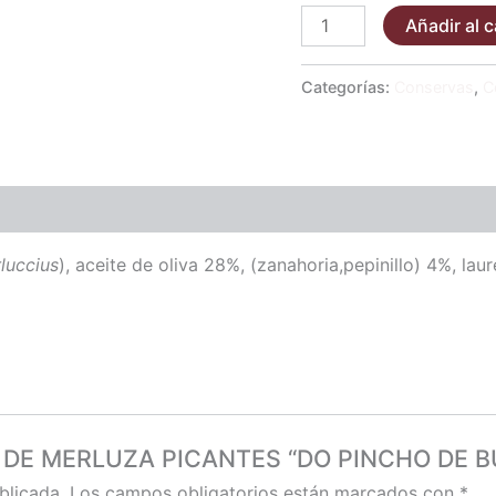
Añadir al c
Categorías:
Conservas
,
C
luccius
),
aceite de oliva 28%, (zanahoria,pepinillo) 4%, laure
VAS DE MERLUZA PICANTES “DO PINCHO DE B
blicada.
Los campos obligatorios están marcados con
*