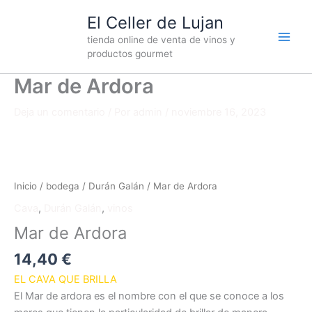
Ir
El Celler de Lujan
al
tienda online de venta de vinos y
contenido
productos gourmet
Mar de Ardora
Deja un comentario
/ Por
admin
/
noviembre 16, 2023
Mar
de
Ardora
Inicio
/
bodega
/
Durán Galán
/ Mar de Ardora
cantidad
Cava
,
Durán Galán
,
vinos
Mar de Ardora
14,40
€
EL CAVA QUE BRILLA
El Mar de ardora es el nombre con el que se conoce a los