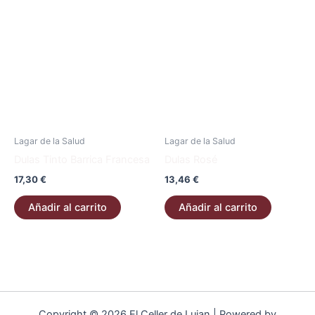
Lagar de la Salud
Lagar de la Salud
Dulas Tinto Barrica Francesa
Dulas Rosé
17,30
€
13,46
€
Añadir al carrito
Añadir al carrito
Copyright © 2026 El Celler de Lujan | Powered by