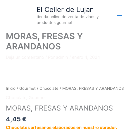
Ir
El Celler de Lujan
al
tienda online de venta de vinos y
contenido
productos gourmet
MORAS, FRESAS Y
ARANDANOS
Deja un comentario
/ Por
admin
/
enero 4, 2024
MORAS,
FRESAS
Y
Inicio
/
Gourmet
/
Chocolate
/ MORAS, FRESAS Y ARANDANOS
ARANDANOS
Chocolate
,
Gourmet
cantidad
MORAS, FRESAS Y ARANDANOS
4,45
€
Chocolates artesanos elaborados en nuestro obrador.