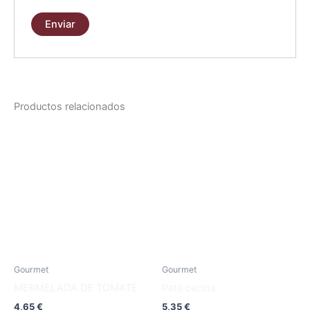
Productos relacionados
Gourmet
Gourmet
MERMELADA DE TOMATE
Paté cecina
4,65
€
5,35
€